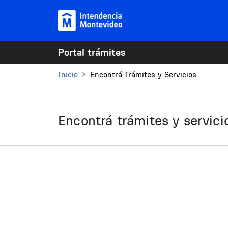
Pasar al contenido principal
Portal trámites
Inicio
Encontrá Trámites y Servicios
Encontrá trámites y servici
Buscador de trámites y 