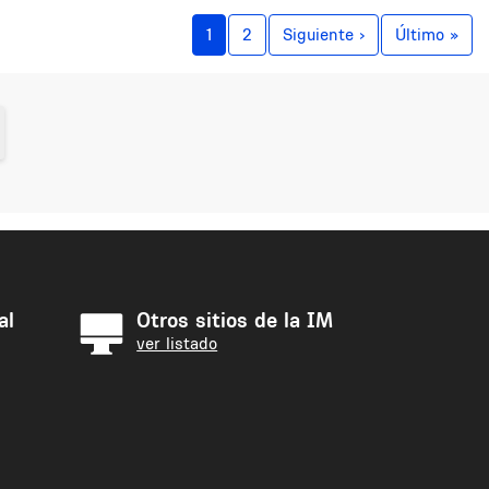
Siguiente págin
Últ
1
2
Siguiente ›
Último »
al
Otros sitios de la IM
ver listado