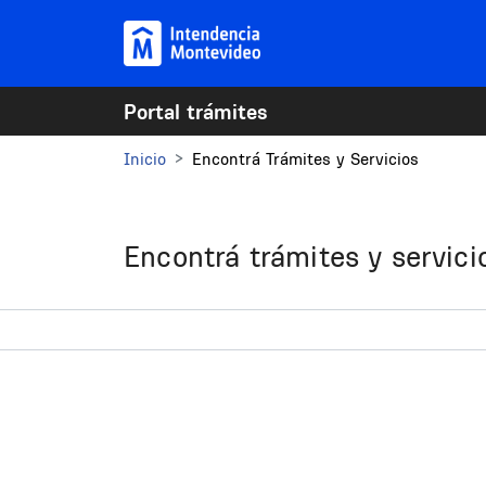
Pasar al contenido principal
Portal trámites
Inicio
Encontrá Trámites y Servicios
Encontrá trámites y servici
Buscador de trámites y 