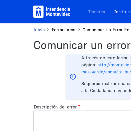
Pasar al contenido principal
Navegación sitios
Trámites
Instituc
Inicio
Formularios
Comunicar Un Error En 
Comunicar un error
A través de este formul
página:
http://montevid
mas-verde/consulta-pub
Si querés realizar una c
a la Ciudadanía enviand
Descripción del error