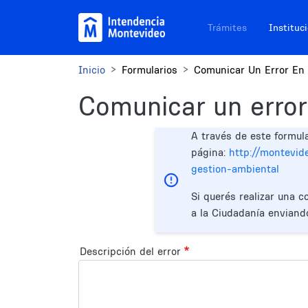
Pasar al contenido principal
Navegación sitios
Trámites
Instituc
Inicio
Formularios
Comunicar Un Error En 
Comunicar un error
A través de este formul
página:
http://montevid
gestion-ambiental
Si querés realizar una c
a la Ciudadanía enviand
Descripción del error