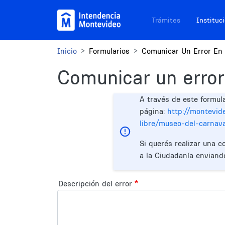
Pasar al contenido principal
Navegación sitios
Trámites
Instituc
Inicio
Formularios
Comunicar Un Error En 
Comunicar un error
A través de este formul
página:
http://montevid
libre/museo-del-carnava
Si querés realizar una c
a la Ciudadanía enviand
Descripción del error