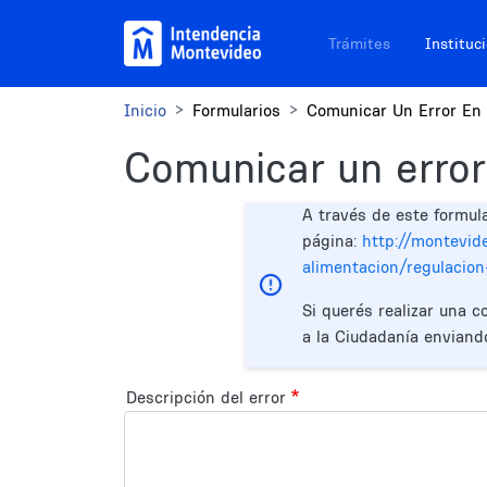
Pasar al contenido principal
Navegación sitios
Trámites
Instituc
Inicio
Formularios
Comunicar Un Error En 
Comunicar un error
A través de este formul
página:
http://montevid
alimentacion/regulacion
Si querés realizar una c
a la Ciudadanía enviand
Descripción del error