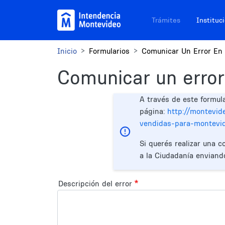
Pasar al contenido principal
Navegación sitios
Trámites
Instituc
Inicio
Formularios
Comunicar Un Error En 
Comunicar un error
A través de este formul
página:
http://montevid
vendidas-para-montevi
Si querés realizar una c
a la Ciudadanía enviand
Descripción del error