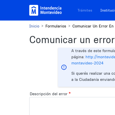
Pasar al contenido principal
Navegación sitios
Trámites
Instituc
Inicio
Formularios
Comunicar Un Error En 
Comunicar un error
A través de este formul
página:
http://montevid
montevideo-2024
Si querés realizar una c
a la Ciudadanía enviand
Descripción del error