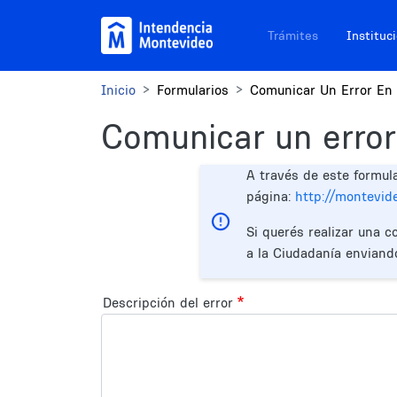
Pasar al contenido principal
Navegación sitios
Trámites
Instituc
Inicio
Formularios
Comunicar Un Error En 
Comunicar un error
A través de este formul
página:
http://montevid
Si querés realizar una c
a la Ciudadanía enviand
Descripción del error