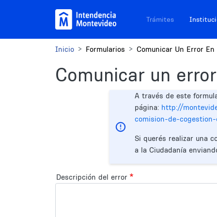
Pasar al contenido principal
Navegación sitios
Trámites
Instituc
Inicio
Formularios
Comunicar Un Error En 
Comunicar un error
A través de este formul
página:
http://montevide
comision-de-cogestion-
Si querés realizar una c
a la Ciudadanía enviand
Descripción del error