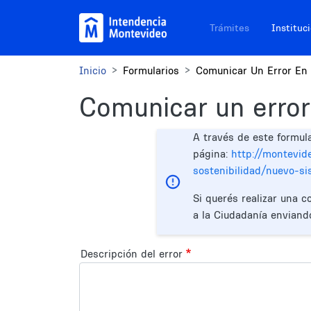
Pasar al contenido principal
Navegación sitios
Trámites
Instituc
Inicio
Formularios
Comunicar Un Error En 
Comunicar un error
A través de este formul
página:
http://montevid
sostenibilidad/nuevo-s
Si querés realizar una c
a la Ciudadanía enviand
Descripción del error