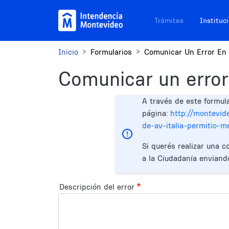
Pasar al contenido principal
Navegación sitios
Trámites
Instituc
Inicio
Formularios
Comunicar Un Error En 
Comunicar un error
A través de este formul
página:
http://montevid
de-av-italia-permitio-m
Si querés realizar una c
a la Ciudadanía enviand
Descripción del error