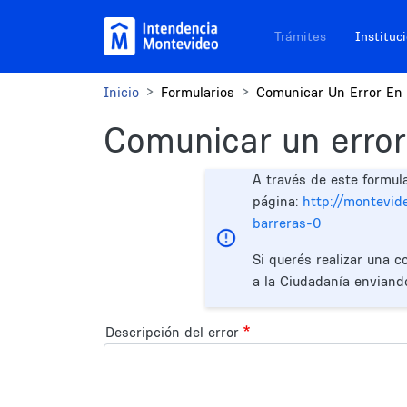
Pasar al contenido principal
Navegación sitios
Trámites
Instituc
Inicio
Formularios
Comunicar Un Error En 
Comunicar un error
A través de este formul
página:
http://montevide
barreras-0
Si querés realizar una c
a la Ciudadanía enviand
Descripción del error