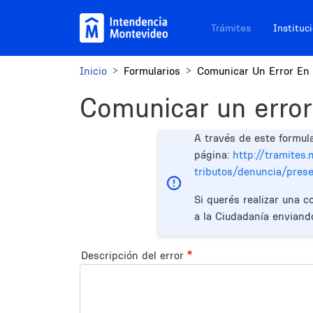
Pasar al contenido principal
Navegación sitios
Trámites
Instituc
Inicio
Formularios
Comunicar Un Error En 
Comunicar un error
A través de este formul
página:
http://tramites
tributos/denuncia/pres
Si querés realizar una c
a la Ciudadanía enviand
Descripción del error