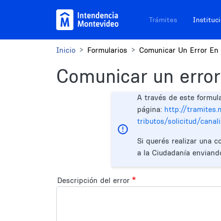
Pasar al contenido principal
Navegación sitios
Trámites
Instituc
Inicio
Formularios
Comunicar Un Error En 
Comunicar un error
A través de este formul
página:
http://tramites
tributos/solicitud/cana
Si querés realizar una c
a la Ciudadanía enviand
Descripción del error