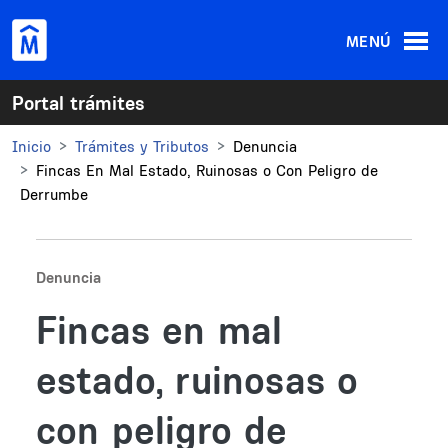
Pasar al contenido principal
MENÚ
Portal trámites
Inicio
Trámites y Tributos
Denuncia
Fincas En Mal Estado, Ruinosas o Con Peligro de
Derrumbe
Denuncia
Fincas en mal
estado, ruinosas o
con peligro de