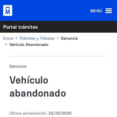
Pasar al contenido principal
MENÚ
Portal trámites
Inicio
Trámites y Tributos
Denuncia
Vehículo Abandonado
Denuncia
Vehículo
abandonado
Última actualización:
23/01/2025