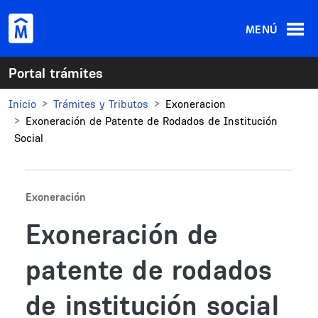
Pasar al contenido principal
MENÚ
Portal trámites
Inicio
Trámites y Tributos
Exoneracion
Exoneración de Patente de Rodados de Institución
Social
Exoneración
Exoneración de
patente de rodados
de institución social