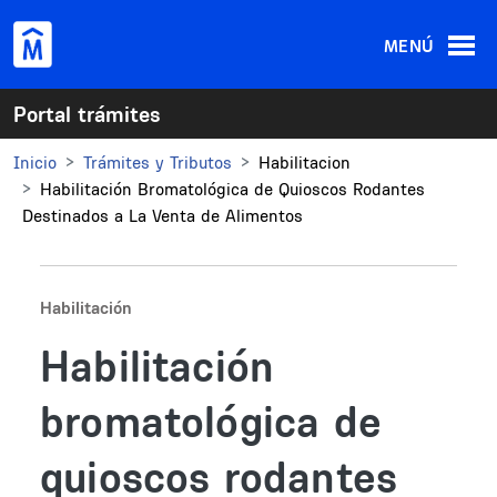
Pasar al contenido principal
MENÚ
Portal trámites
Inicio
Trámites y Tributos
Habilitacion
Habilitación Bromatológica de Quioscos Rodantes
Destinados a La Venta de Alimentos
Habilitación
Habilitación
bromatológica de
quioscos rodantes