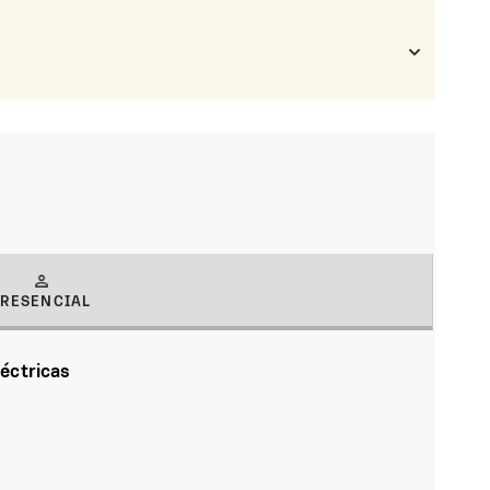
PRESENCIAL
(solapa activa)
éctricas