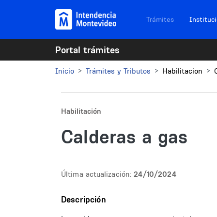
Pasar al contenido principal
Navegación sitios
Trámites
Instituc
Portal trámites
Inicio
Trámites y Tributos
Habilitacion
Habilitación
Calderas a gas
Última actualización:
24/10/2024
Descripción