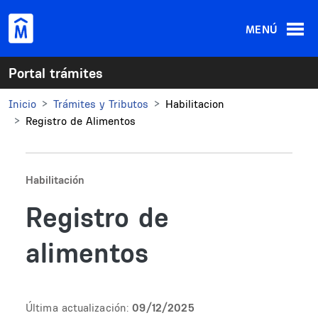
Pasar al contenido principal
MENÚ
Portal trámites
Inicio
Trámites y Tributos
Habilitacion
Registro de Alimentos
Habilitación
Registro de
alimentos
Última actualización:
09/12/2025