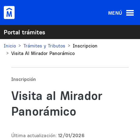
Pasar al contenido principal
MENÚ
Portal trámites
Inicio
Trámites y Tributos
Inscripcion
Visita Al Mirador Panorámico
Inscripción
Visita al Mirador
Panorámico
Última actualización:
12/01/2026