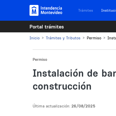
Pasar al contenido principal
Navegación sitios
Trámites
Instituc
Portal trámites
Inicio
Trámites y Tributos
Permiso
Inst
Permiso
Instalación de ba
construcción
Última actualización:
26/08/2025