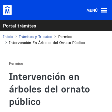
Pasar al contenido principal
MENÚ
Portal trámites
Inicio
Trámites y Tributos
Permiso
Intervención En Árboles del Ornato Público
Permiso
Intervención en
árboles del ornato
público