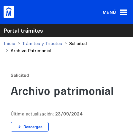
Pasar al contenido principal
MENÚ
Portal trámites
Inicio
Trámites y Tributos
Solicitud
Archivo Patrimonial
Solicitud
Archivo patrimonial
Última actualización:
23/09/2024
Descargas