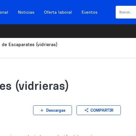
ional
Noticias
Oferta laboral
Eventos
 de Escaparates (vidrieras)
s (vidrieras)
COMPARTIR
Descargas