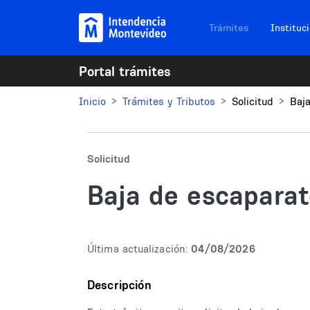
Pasar al contenido principal
Navegación sitios
Trámites
Instituc
Portal trámites
Inicio
Trámites y Tributos
Solicitud
Baja
Solicitud
Baja de escaparate
Última actualización:
04/08/2026
Descripción