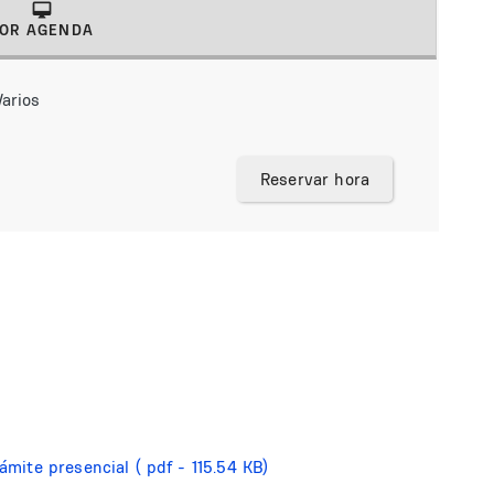
OR AGENDA
(solapa activa)
arios
Reservar hora
rámite presencial
( pdf - 115.54 KB)