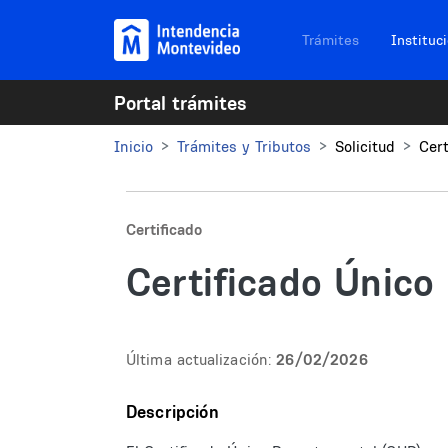
Pasar al contenido principal
Navegación sitios
Trámites
Instituc
Portal trámites
Inicio
Trámites y Tributos
Solicitud
Cer
Certificado
Certificado Único
Última actualización:
26/02/2026
Descripción