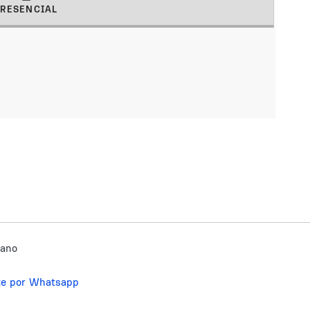
PRESENCIAL
(solapa activa)
bano
te por Whatsapp