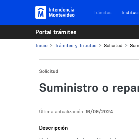
Pasar al contenido principal
Navegación sitios
Trámites
Instituc
Portal trámites
Inicio
Trámites y Tributos
Solicitud
Sum
Solicitud
Suministro o repa
Última actualización:
16/09/2024
Descripción