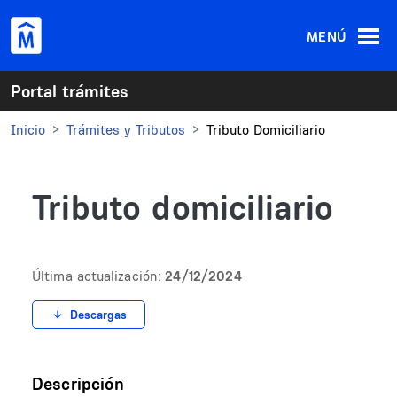
Pasar al contenido principal
MENÚ
Portal trámites
Inicio
Trámites y Tributos
Tributo Domiciliario
Tributo domiciliario
Última actualización:
24/12/2024
Descargas
Descripción