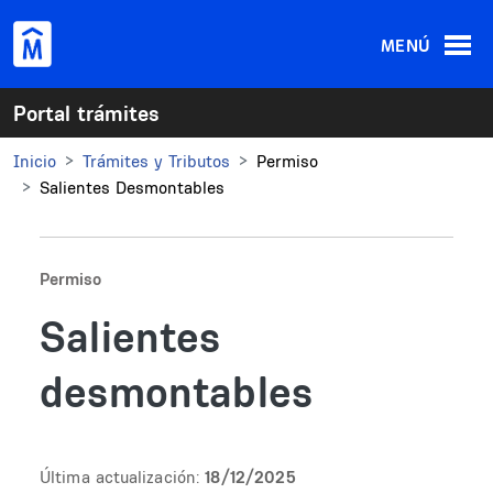
Pasar al contenido principal
MENÚ
Portal trámites
Inicio
Trámites y Tributos
Permiso
Salientes Desmontables
Permiso
Salientes
desmontables
Última actualización:
18/12/2025