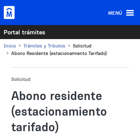
Pasar al contenido principal
MENÚ
Portal trámites
Inicio
Trámites y Tributos
Solicitud
Abono Residente (estacionamiento Tarifado)
Solicitud
Abono residente
(estacionamiento
tarifado)