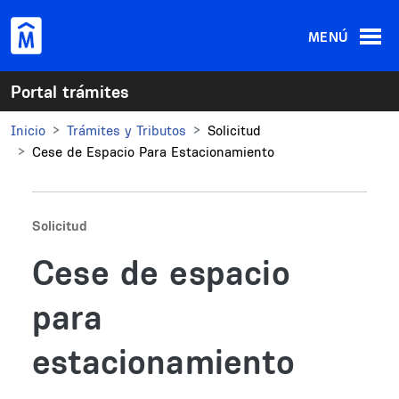
Pasar al contenido principal
MENÚ
Portal trámites
Inicio
Trámites y Tributos
Solicitud
Cese de Espacio Para Estacionamiento
Solicitud
Cese de espacio
para
estacionamiento