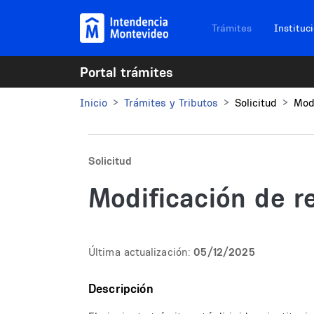
Pasar al contenido principal
Navegación sitios
Trámites
Instituc
Portal trámites
Inicio
Trámites y Tributos
Solicitud
Mod
Solicitud
Modificación de r
Última actualización:
05/12/2025
Descripción