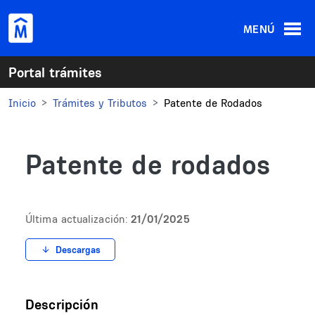
Pasar al contenido principal
MENÚ
Portal trámites
Inicio
Trámites y Tributos
Patente de Rodados
Patente de rodados
Última actualización:
21/01/2025
Descargas
Descripción