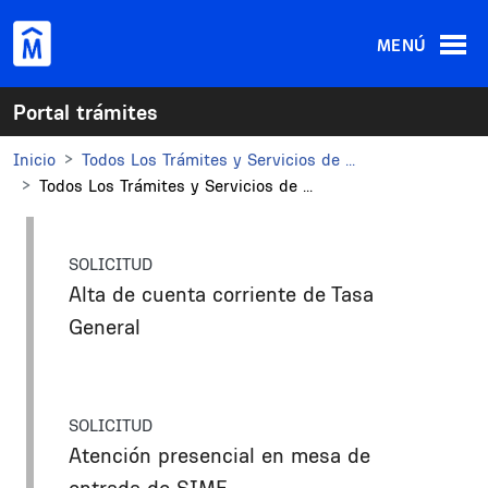
Pasar al contenido principal
MENÚ
Portal trámites
Inicio
Todos Los Trámites y Servicios de ...
Todos Los Trámites y Servicios de ...
SOLICITUD
Alta de cuenta corriente de Tasa
General
SOLICITUD
Atención presencial en mesa de
entrada de SIME